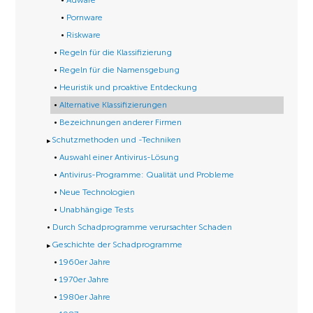
Adware
Pornware
Riskware
Regeln für die Klassifizierung
Regeln für die Namensgebung
Heuristik und proaktive Entdeckung
Alternative Klassifizierungen
Bezeichnungen anderer Firmen
Schutzmethoden und -Techniken
Auswahl einer Antivirus-Lösung
Antivirus-Programme: Qualität und Probleme
Neue Technologien
Unabhängige Tests
Durch Schadprogramme verursachter Schaden
Geschichte der Schadprogramme
1960er Jahre
1970er Jahre
1980er Jahre