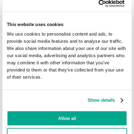
Lizenzbedingungen nicht genau liest, in denen die
Erlaubnis zum Datensammeln oft nebenbei anstatt
direkt erwähnt wird. Natürlich schreiben die
Hersteller solcher Programme die
This website uses cookies
Lizenzbedingungen absichtlich auf diese Art, doch
We use cookies to personalise content and ads, to
der Anwender wird damit eigentlich vorgewarnt,
provide social media features and to analyse our traffic.
dass seine Daten gesammelt werden.
We also share information about your use of our site with
our social media, advertising and analytics partners who
Jedes schädliche Programm, das Aktionen
may combine it with other information that you’ve
durchführt, die in die Kategorie Spyware fallen,
provided to them or that they’ve collected from your use
werden von Kaspersky Lab eindeutig als schädlich
of their services.
(nicht Adware/Riskware!) gekennzeichnet und in
die Schadprogramm-Gruppe aufgenommen.
Show details
Ransomware
Die Kategorie Ransomware bezeichnet
Allow all
Schadprogramme, die den Zugriff auf Daten
blockieren oder die Arbeit des Computers stören.