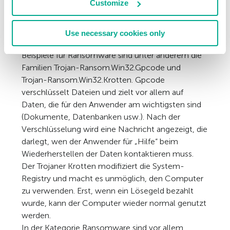
Customize
Sie werden ohne Zustimmung des Anwenders
installiert und die Cyberkriminellen verwenden sie,
um Lösegeld zu erpressen.
Use necessary cookies only
Beispiele für Ransomware sind unter anderem die
Familien Trojan-Ransom.Win32.Gpcode und
Trojan-Ransom.Win32.Krotten. Gpcode
verschlüsselt Dateien und zielt vor allem auf
Daten, die für den Anwender am wichtigsten sind
(Dokumente, Datenbanken usw.). Nach der
Verschlüsselung wird eine Nachricht angezeigt, die
darlegt, wen der Anwender für „Hilfe“ beim
Wiederherstellen der Daten kontaktieren muss.
Der Trojaner Krotten modifiziert die System-
Registry und macht es unmöglich, den Computer
zu verwenden. Erst, wenn ein Lösegeld bezahlt
wurde, kann der Computer wieder normal genutzt
werden.
In der Kategorie Ransomware sind vor allem