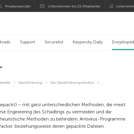
Privatanwender
Unternehmen bis 25 Mitarbeiter
Unternehm
loads
Support
Securelist
Kaspersky Daily
Enzyklopäd
r
bjekte
Klassifizierung
Die Klassifizierungsstruktur
epackt) – mit ganz unterschiedlichen Methoden, die meist
se Engineering des Schädlings zu vermeiden und die
 heuristische Methoden zu behindern. Antivirus-Programme
Packer, beziehungsweise deren gepackte Dateien.