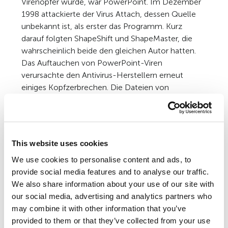
Virenopfer wurde, war PowerPoint. Im Dezember
1998 attackierte der Virus Attach, dessen Quelle
unbekannt ist, als erster das Programm. Kurz
darauf folgten ShapeShift und ShapeMaster, die
wahrscheinlich beide den gleichen Autor hatten.
Das Auftauchen von PowerPoint-Viren
verursachte den Antivirus-Herstellern erneut
einiges Kopfzerbrechen. Die Dateien von
PowerPoint (PPT-Dateien) nutzen ein OLE2-
Format, das festlegt, wie in DOS- und XLS-
Dateien nach Viren gesucht werden kann. Doch
die VBA-Module in PPT-Dateien werden
This website uses cookies
komprimiert gespeichert, so dass es notwenig ist,
We use cookies to personalise content and ads, to
neue Algorithmen zu entwerfen, über die sie
provide social media features and to analyse our traffic.
entpackt werden können und darin nach Viren
We also share information about your use of our site with
gesucht werden kann. Doch trotz dieser Probleme
our social media, advertising and analytics partners who
haben fast alle Antivirus-Hersteller die
may combine it with other information that you’ve
entsprechenden Funktionen in ihre Produkte
provided to them or that they’ve collected from your use
integriert, um auch vor PowerPoint-Viren