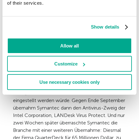
of their services.
schützen zu können.
Im Januar statete das Magazin Virus Bulletin ein
neues Projekt: VB 100%, eine regelmäßige
Show details
Testreihe für Antivirus-Produkte, die feststellen
soll, ob die Lösungen 100 Prozent der Viren „in the
Allow all
wild“ entdecken. VB 100% wird heute als einer der
respektiertesten Tests angesehen. Auch auf dem
Markt für Antivirus-Lösungen tat sich einiges: Im
Customize
Mai kündigten Symantec und IBM die gemeinsame
Arbeit an einem Antivirus-Produkt an, das von
Use necessary cookies only
Symantec unter derem Namen vertrieben werden
sollte, während das IBM-Produkt IBM Anti-Virus
eingestellt werden würde. Gegen Ende September
übernahm Symantec dann den Antivirus-Zweig der
Intel Corporation, LANDesk Virus Protect. Und nur
zwei Wochen später überraschte Symantec die
Branche mit einer weiteren Übernahme: Diesmal
der Firma QuarterDeck für 65 Millionen Dollar, zu