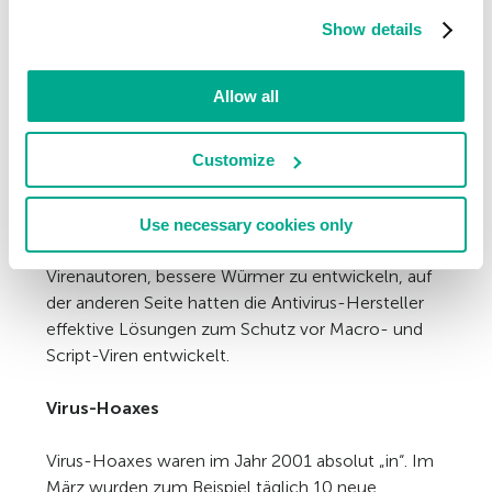
Show details
Während klassische Viren (vor allem Macro- und
Script-Viren) die Jahre 1999 und 2000
dominierten, war 2001 das Jahr der Würmer für
Allow all
Windows. Bis zum Herbst waren diese Würmer für
etwa 90 Prozent aller registrierten Infizierungen
Customize
verantwortlich.
Für diesen Trend gab es zwei Gründe: Auf der einen
Use necessary cookies only
Seite erlaubten neue Technologien den
Virenautoren, bessere Würmer zu entwickeln, auf
der anderen Seite hatten die Antivirus-Hersteller
effektive Lösungen zum Schutz vor Macro- und
Script-Viren entwickelt.
Virus-Hoaxes
Virus-Hoaxes waren im Jahr 2001 absolut „in“. Im
März wurden zum Beispiel täglich 10 neue