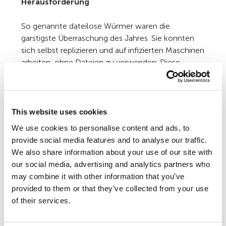
Herausforderung
So genannte dateilose Würmer waren die
garstigste Überraschung des Jahres. Sie konnten
sich selbst replizieren und auf infizierten Maschinen
arbeiten, ohne Dateien zu verwenden. Diese
Würmer existierten nur im RAM und verbreiteten
sich über speziell konfigurierte Datenpakete.
Diese neue Technik bereitete den Antivirus-
Experten einiges Kopfzerbrechen. Traditionelle
This website uses cookies
Antivirus-Programme waren gegenüber dieser
We use cookies to personalise content and ads, to
neuen Gefahr nutzlos, denn die Antivirus-Engines
provide social media features and to analyse our traffic.
entdeckten schädliche Programme bei deren
We also share information about your use of our site with
Dateioperationen. Kaspersky Lab war der erste
our social media, advertising and analytics partners who
Hersteller, der einen neuen Antivirus-Filter
may combine it with other information that you’ve
entwickelte, der die eintreffenden Datenpakete im
provided to them or that they’ve collected from your use
Hintergrund prüfte und dateilose Würmer löschte.
of their services.
Immer mehr Würmer für Windows