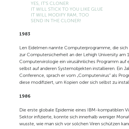
YES, IT’S CLONER
IT WILL STICK TO YOU LIKE GLUE
IT WILL MODIFY RAM, TOO
SEND IN THE CLONER!
1983
Len Eidelmen nannte Computerprogramme, die sich se
zur Computersicherheit an der Lehigh University am
Computervirologie ein virusähnliches Programm au
selbst auf anderen Systemobjekten installieren. Ein Jah
Conference, sprach er vom „Computervirus“ als Prog
diese modifiziert, um Kopien oder sich selbst zu instal
1986
Die erste globale Epidemie eines IBM-kompatiblen Vir
Sektor infizierte, konnte sich innerhalb weniger Mo
wusste, wie man sich vor solchen Viren schützen ka