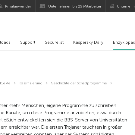
Privatanwender
Unternehmen bis 25 Mitarbeiter
Unternehm
loads
Support
Securelist
Kaspersky Daily
Enzyklopäd
bjekte
Klassifizierung
Geschichte der Schadprogramme
mmer mehr Menschen, eigene Programme zu schreiben.
sche Kanäle, um diese Programme anzubieten, etwa durch
ließlich entwickelten sich die BBS-Server von Universitäten
dern erreichbar war. Die ersten Trojaner tauchten in großer
n oder verbreiten konnten, aber das System schädigten,