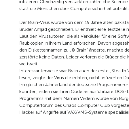
infizieren. Gleichzeitig verstärkten zahlreiche Scie
statt die Menschen über Computersicherheit aufzuklä
Der Brain-Virus wurde von dem 19 Jahre alten pakist
Bruder Amjad geschrieben. Er enthielt eine Textzeile
Laut den Virusautoren, die als Verkäufer für eine Sof
Raubkopien in ihrem Land erforschen. Davon abgesehe
den Diskettennamen zu „© Brain“ änderte, machte der
zerstörte keine Daten. Leider verloren die Brüder die 
weltweit.
Interessanterweise war Brain auch der erste „Stealth V
lesen, zeigte der Virus die echten, nicht-infizierten D
Im gleichen Jahr erfand der deutsche Programmierer R
konnten, indem sie ihren Code an ausführbare DOS-
Programms mit dem Namen Virdem wurde von Burge
Computerforum des Chaos Computer Club vorgestell
Hacker auf Angriffe auf VAX/VMS-Systeme spezialisier