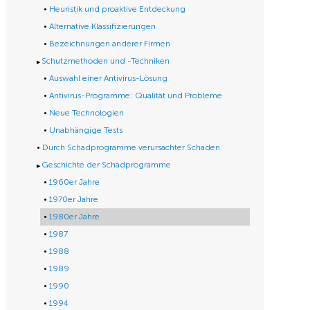
Heuristik und proaktive Entdeckung
Alternative Klassifizierungen
Bezeichnungen anderer Firmen
Schutzmethoden und -Techniken
Auswahl einer Antivirus-Lösung
Antivirus-Programme: Qualität und Probleme
Neue Technologien
Unabhängige Tests
Durch Schadprogramme verursachter Schaden
Geschichte der Schadprogramme
1960er Jahre
1970er Jahre
1980er Jahre
1987
1988
1989
1990
1994