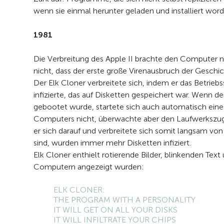
wenn sie einmal herunter geladen und installiert wor
1981
Die Verbreitung des Apple II brachte den Computer na
nicht, dass der erste große Virenausbruch der Geschic
Der Elk Cloner verbreitete sich, indem er das Betrie
infizierte, das auf Disketten gespeichert war. Wenn d
gebootet wurde, startete sich auch automatisch eine K
Computers nicht, überwachte aber den Laufwerkszugrif
er sich darauf und verbreitete sich somit langsam vo
sind, wurden immer mehr Disketten infiziert.
Elk Cloner enthielt rotierende Bilder, blinkenden Text
Computern angezeigt wurden:
ELK CLONER:
THE PROGRAM WITH A PERSONALITY
IT WILL GET ON ALL YOUR DISKS
IT WILL INFILTRATE YOUR CHIPS