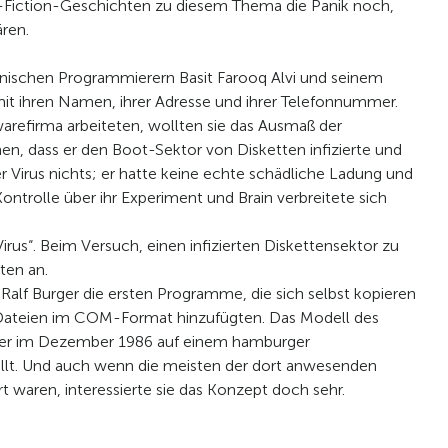
nce-Fiction-Geschichten zu diesem Thema die Panik noch,
ren.
anischen Programmierern Basit Farooq Alvi und seinem
 mit ihren Namen, ihrer Adresse und ihrer Telefonnummer.
twarefirma arbeiteten, wollten sie das Ausmaß der
n, dass er den Boot-Sektor von Disketten infizierte und
 Virus nichts; er hatte keine echte schädliche Ladung und
Kontrolle über ihr Experiment und Brain verbreitete sich
irus“. Beim Versuch, einen infizierten Diskettensektor zu
aten an.
alf Burger die ersten Programme, die sich selbst kopieren
Dateien im COM-Format hinzufügten. Das Modell des
r im Dezember 1986 auf einem hamburger
t. Und auch wenn die meisten der dort anwesenden
t waren, interessierte sie das Konzept doch sehr.