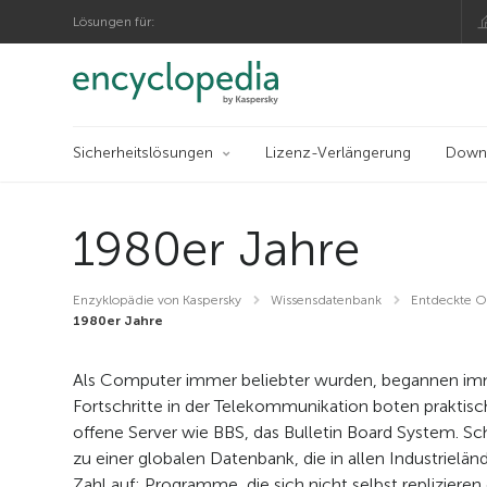
Lösungen für:
Sicherheitslösungen
Lizenz-Verlängerung
Down
1980er Jahre
Enzyklopädie von Kaspersky
Wissensdatenbank
Entdeckte O
1980er Jahre
Als Computer immer beliebter wurden, begannen i
Fortschritte in der Telekommunikation boten prakti
offene Server wie BBS, das Bulletin Board System. Sch
zu einer globalen Datenbank, die in allen Industrielän
Zahl auf: Programme, die sich nicht selbst repliziere