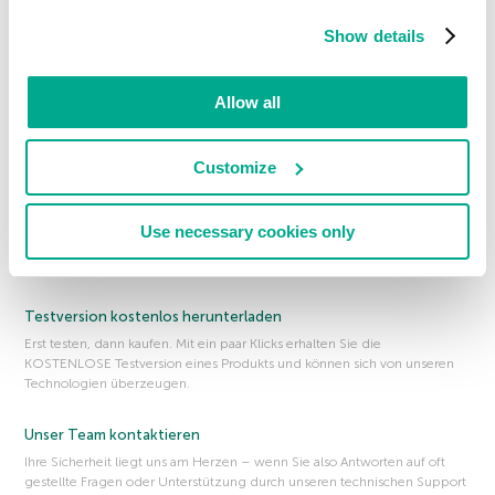
Produkte für Ihren Schutz
Mit unseren innovativen Produkten schützen Sie das, was Ihnen wichtig
Show details
ist. Erfahren Sie mehr über unsere vielfach ausgezeichnete Sicherheit.
FREE KOSTENLOSE Tools
Allow all
Unsere KOSTENLOSEN Sicherheitstools sorgen dafür, dass alles so bleibt,
wie es sein sollte … auf Ihrem PC, Mac oder Mobilgerät.
Customize
Über uns
Erfahren Sie, wer wir sind … wie wir arbeiten … und warum wir uns so
Use necessary cookies only
dafür engagieren, die Online- & Mobile-Welt für alle sicherer zu
machen.
Testversion kostenlos herunterladen
Erst testen, dann kaufen. Mit ein paar Klicks erhalten Sie die
KOSTENLOSE Testversion eines Produkts und können sich von unseren
Technologien überzeugen.
Unser Team kontaktieren
Ihre Sicherheit liegt uns am Herzen – wenn Sie also Antworten auf oft
gestellte Fragen oder Unterstützung durch unseren technischen Support