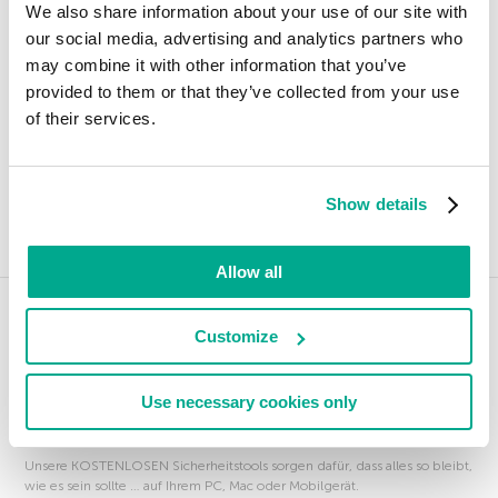
We also share information about your use of our site with
our social media, advertising and analytics partners who
may combine it with other information that you’ve
provided to them or that they’ve collected from your use
of their services.
Entdeckte Objekte
Spam und Phishing
Show details
Sicherheitslücken und Hacker
Allow all
Customize
Produkte für Ihren Schutz
Mit unseren innovativen Produkten schützen Sie das, was Ihnen wichtig
ist. Erfahren Sie mehr über unsere vielfach ausgezeichnete Sicherheit.
Use necessary cookies only
FREE KOSTENLOSE Tools
Unsere KOSTENLOSEN Sicherheitstools sorgen dafür, dass alles so bleibt,
wie es sein sollte … auf Ihrem PC, Mac oder Mobilgerät.